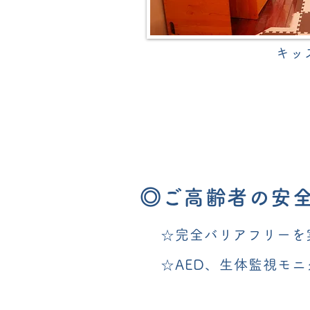
キッ
◎ご高齢者の安
☆完全バリアフリーを
☆AED、生体監視モ