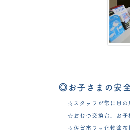
◎お子さまの安
☆スタッフが常に目の
☆おむつ交換台、お子
☆佐賀市フッ化物塗布