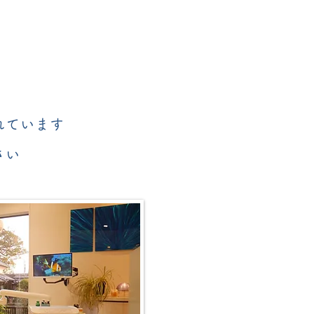
れています
さい