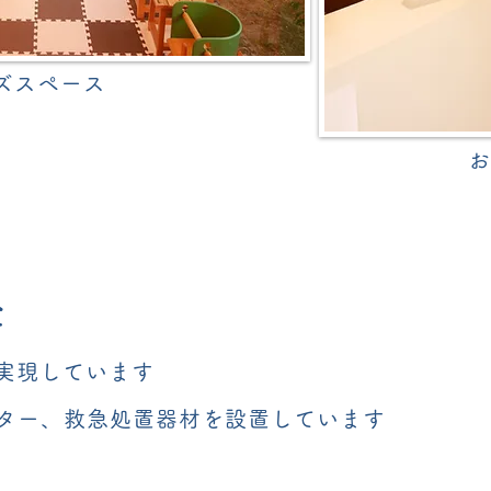
ズスペース
お
全
実現しています
ニター、救急処置器材を設置しています